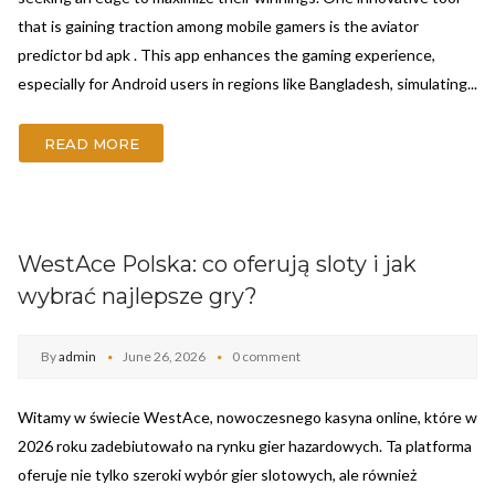
that is gaining traction among mobile gamers is the aviator
predictor bd apk . This app enhances the gaming experience,
especially for Android users in regions like Bangladesh, simulating...
READ MORE
WestAce Polska: co oferują sloty i jak
wybrać najlepsze gry?
By
admin
June 26, 2026
0 comment
Witamy w świecie WestAce, nowoczesnego kasyna online, które w
2026 roku zadebiutowało na rynku gier hazardowych. Ta platforma
oferuje nie tylko szeroki wybór gier slotowych, ale również