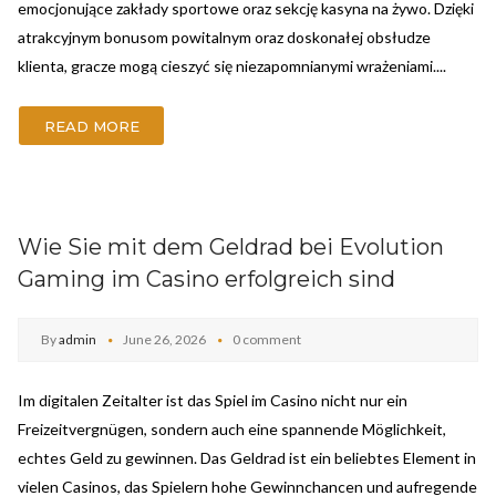
emocjonujące zakłady sportowe oraz sekcję kasyna na żywo. Dzięki
atrakcyjnym bonusom powitalnym oraz doskonałej obsłudze
klienta, gracze mogą cieszyć się niezapomnianymi wrażeniami....
READ MORE
Wie Sie mit dem Geldrad bei Evolution
Gaming im Casino erfolgreich sind
By
admin
June 26, 2026
0 comment
Im digitalen Zeitalter ist das Spiel im Casino nicht nur ein
Freizeitvergnügen, sondern auch eine spannende Möglichkeit,
echtes Geld zu gewinnen. Das Geldrad ist ein beliebtes Element in
vielen Casinos, das Spielern hohe Gewinnchancen und aufregende