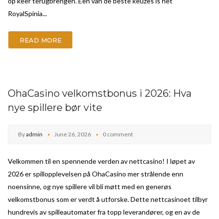
op keer terugbrengen. Een van de beste keuzes is het
RoyalSpinia...
READ MORE
OhaCasino velkomstbonus i 2026: Hva
nye spillere bør vite
By
admin
June 26, 2026
0 comment
Velkommen til en spennende verden av nettcasino! I løpet av
2026 er spillopplevelsen på OhaCasino mer strålende enn
noensinne, og nye spillere vil bli møtt med en generøs
velkomstbonus som er verdt å utforske. Dette nettcasinoet tilbyr
hundrevis av spilleautomater fra topp leverandører, og en av de