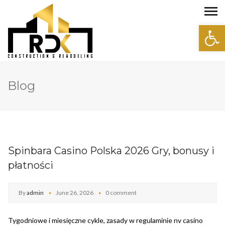
Open 
Blog
Spinbara Casino Polska 2026 Gry, bonusy i
płatności
By
admin
June 26, 2026
0 comment
Tygodniowe i miesięczne cykle, zasady w regulaminie nv casino