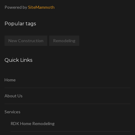
Powered by
SiteMammoth
Popular tags
New Construction
Remodeling
Quick Links
Home
About Us
Services
RDK Home Remodeling