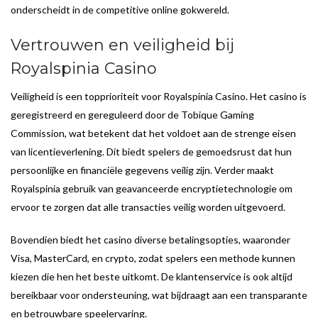
onderscheidt in de competitive online gokwereld.
Vertrouwen en veiligheid bij
Royalspinia Casino
Veiligheid is een topprioriteit voor Royalspinia Casino. Het casino is
geregistreerd en gereguleerd door de Tobique Gaming
Commission, wat betekent dat het voldoet aan de strenge eisen
van licentieverlening. Dit biedt spelers de gemoedsrust dat hun
persoonlijke en financiële gegevens veilig zijn. Verder maakt
Royalspinia gebruik van geavanceerde encryptietechnologie om
ervoor te zorgen dat alle transacties veilig worden uitgevoerd.
Bovendien biedt het casino diverse betalingsopties, waaronder
Visa, MasterCard, en crypto, zodat spelers een methode kunnen
kiezen die hen het beste uitkomt. De klantenservice is ook altijd
bereikbaar voor ondersteuning, wat bijdraagt aan een transparante
en betrouwbare speelervaring.