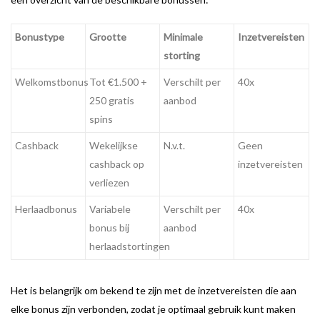
Bonustype
Grootte
Minimale
Inzetvereisten
storting
Welkomstbonus
Tot €1.500 +
Verschilt per
40x
250 gratis
aanbod
spins
Cashback
Wekelijkse
N.v.t.
Geen
cashback op
inzetvereisten
verliezen
Herlaadbonus
Variabele
Verschilt per
40x
bonus bij
aanbod
herlaadstortingen
Het is belangrijk om bekend te zijn met de inzetvereisten die aan
elke bonus zijn verbonden, zodat je optimaal gebruik kunt maken