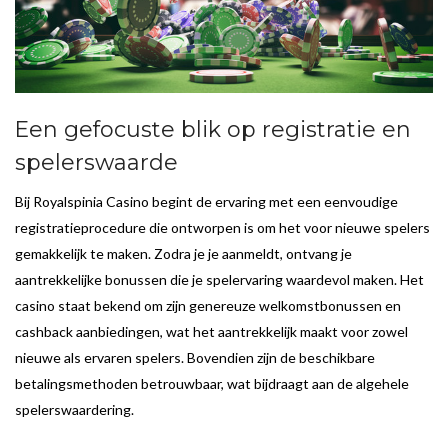
Een gefocuste blik op registratie en
spelerswaarde
Bij Royalspinia Casino begint de ervaring met een eenvoudige
registratieprocedure die ontworpen is om het voor nieuwe spelers
gemakkelijk te maken. Zodra je je aanmeldt, ontvang je
aantrekkelijke bonussen die je spelervaring waardevol maken. Het
casino staat bekend om zijn genereuze welkomstbonussen en
cashback aanbiedingen, wat het aantrekkelijk maakt voor zowel
nieuwe als ervaren spelers. Bovendien zijn de beschikbare
betalingsmethoden betrouwbaar, wat bijdraagt aan de algehele
spelerswaardering.