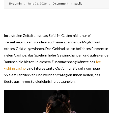
By
admin
June 26, 2026
0 comment
public
Im digitalen Zeitalter ist das Spiel im Casino nicht nur ein
Freizeitvergnügen, sondern auch eine spannende Möglichkeit,
echtes Geld zu gewinnen. Das Geldrad ist ein beliebtes Element in
vielen Casinos, das Spielern hohe Gewinnchancen und aufregende
Bonusspiele bietet. In diesem Zusammenhang könnte das
Ice
Fishing casino
eine interessante Option für Sie sein, um neue
Spiele zu entdecken und welche Strategien Ihnen helfen, das
Beste aus Ihrem Spielerlebnis herauszuholen.