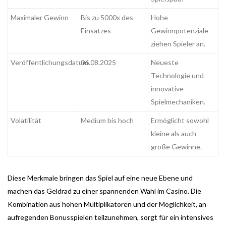
Maximaler Gewinn
Bis zu 5000x des
Hohe
Einsatzes
Gewinnpotenziale
ziehen Spieler an.
Veröffentlichungsdatum
06.08.2025
Neueste
Technologie und
innovative
Spielmechaniken.
Volatilität
Medium bis hoch
Ermöglicht sowohl
kleine als auch
große Gewinne.
Diese Merkmale bringen das Spiel auf eine neue Ebene und
machen das Geldrad zu einer spannenden Wahl im Casino. Die
Kombination aus hohen Multiplikatoren und der Möglichkeit, an
aufregenden Bonusspielen teilzunehmen, sorgt für ein intensives