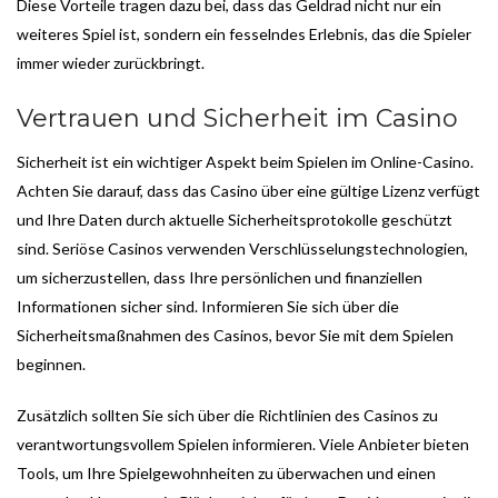
Diese Vorteile tragen dazu bei, dass das Geldrad nicht nur ein
weiteres Spiel ist, sondern ein fesselndes Erlebnis, das die Spieler
immer wieder zurückbringt.
Vertrauen und Sicherheit im Casino
Sicherheit ist ein wichtiger Aspekt beim Spielen im Online-Casino.
Achten Sie darauf, dass das Casino über eine gültige Lizenz verfügt
und Ihre Daten durch aktuelle Sicherheitsprotokolle geschützt
sind. Seriöse Casinos verwenden Verschlüsselungstechnologien,
um sicherzustellen, dass Ihre persönlichen und finanziellen
Informationen sicher sind. Informieren Sie sich über die
Sicherheitsmaßnahmen des Casinos, bevor Sie mit dem Spielen
beginnen.
Zusätzlich sollten Sie sich über die Richtlinien des Casinos zu
verantwortungsvollem Spielen informieren. Viele Anbieter bieten
Tools, um Ihre Spielgewohnheiten zu überwachen und einen