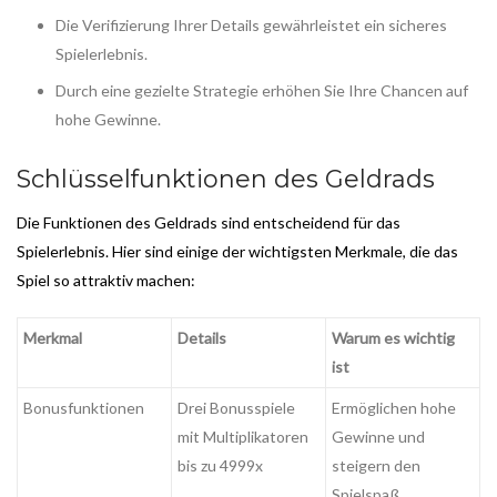
Die Verifizierung Ihrer Details gewährleistet ein sicheres
Spielerlebnis.
Durch eine gezielte Strategie erhöhen Sie Ihre Chancen auf
hohe Gewinne.
Schlüsselfunktionen des Geldrads
Die Funktionen des Geldrads sind entscheidend für das
Spielerlebnis. Hier sind einige der wichtigsten Merkmale, die das
Spiel so attraktiv machen:
Merkmal
Details
Warum es wichtig
ist
Bonusfunktionen
Drei Bonusspiele
Ermöglichen hohe
mit Multiplikatoren
Gewinne und
bis zu 4999x
steigern den
Spielspaß.