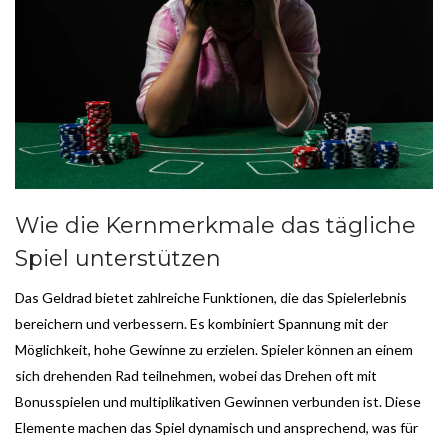
Wie die Kernmerkmale das tägliche
Spiel unterstützen
Das Geldrad bietet zahlreiche Funktionen, die das Spielerlebnis
bereichern und verbessern. Es kombiniert Spannung mit der
Möglichkeit, hohe Gewinne zu erzielen. Spieler können an einem
sich drehenden Rad teilnehmen, wobei das Drehen oft mit
Bonusspielen und multiplikativen Gewinnen verbunden ist. Diese
Elemente machen das Spiel dynamisch und ansprechend, was für