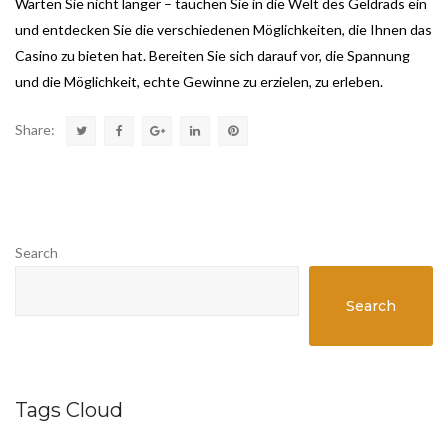
Warten Sie nicht länger – tauchen Sie in die Welt des Geldrads ein
und entdecken Sie die verschiedenen Möglichkeiten, die Ihnen das
Casino zu bieten hat. Bereiten Sie sich darauf vor, die Spannung
und die Möglichkeit, echte Gewinne zu erzielen, zu erleben.
Share:
Search
Search
Tags Cloud